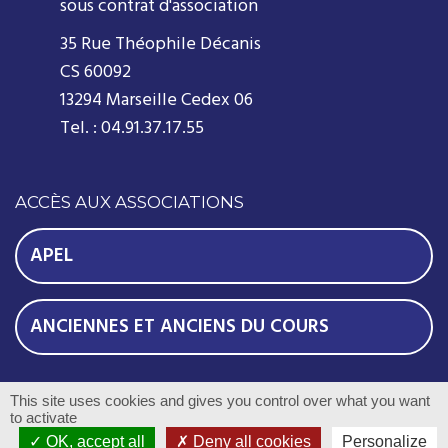
sous contrat d'association
35 Rue Théophile Décanis
CS 60092
13294 Marseille Cedex 06
Tel. : 04.91.37.17.55
ACCÈS AUX ASSOCIATIONS
APEL
ANCIENNES ET ANCIENS DU COURS
© 2016 Notre Dame de France - Tous droits réservés -
This site uses cookies and gives you control over what you want
to activate
Réalisation
Com-Océan
OK, accept all
Deny all cookies
Personalize