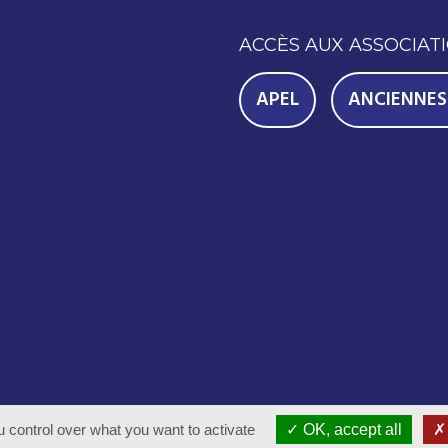
ACCÈS AUX ASSOCIAT
APEL
ANCIENNES
oits réservés - Réalisation
Com-Océan
 control over what you want to activate
OK, accept all