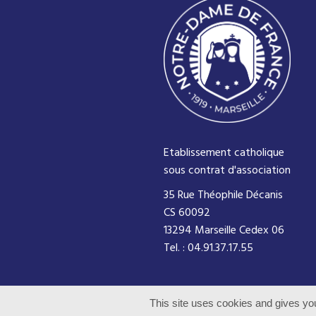
Etablissement catholique
sous contrat d'association
35 Rue Théophile Décanis
CS 60092
13294 Marseille Cedex 06
Tel. : 04.91.37.17.55
© 2016 Notre Dame de France - Tous dr
This site uses cookies and gives you