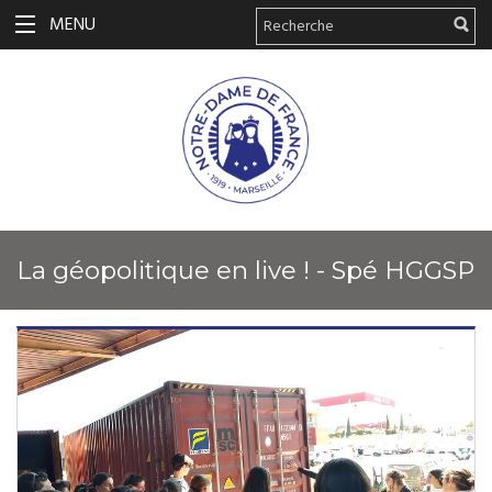
MENU
La géopolitique en live ! - Spé HGGSP