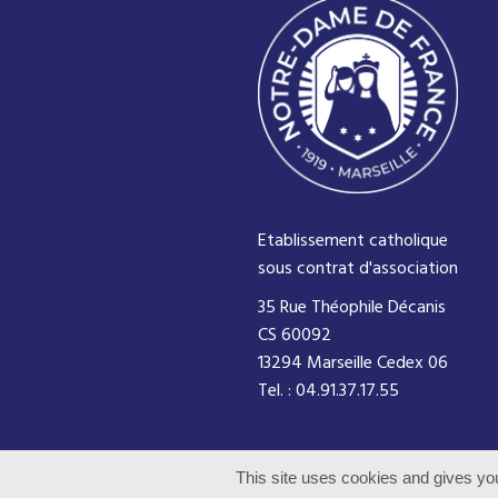
Etablissement catholique
sous contrat d'association
35 Rue Théophile Décanis
CS 60092
13294 Marseille Cedex 06
Tel. : 04.91.37.17.55
© 2016 Notre Dame de France - Tous dr
This site uses cookies and gives you