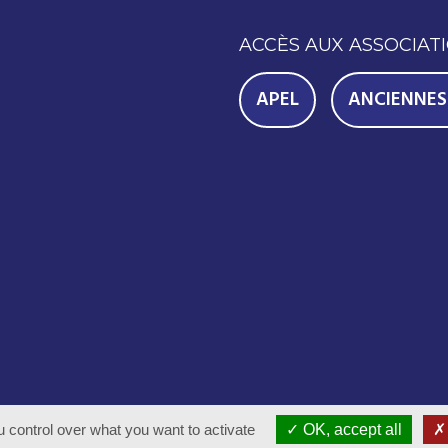
ACCÈS AUX ASSOCIAT
APEL
ANCIENNES
oits réservés - Réalisation
Com-Océan
 control over what you want to activate
OK, accept all