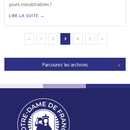
jours inoubliables !
LIRE LA SUITE →
«
1
2
3
4
5
»
Parcourez les archives