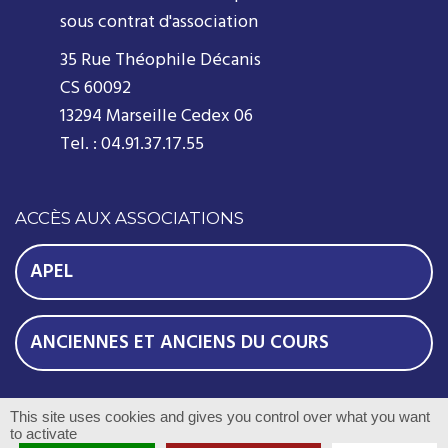
sous contrat d'association
35 Rue Théophile Décanis
CS 60092
13294 Marseille Cedex 06
Tel. : 04.91.37.17.55
ACCÈS AUX ASSOCIATIONS
APEL
ANCIENNES ET ANCIENS DU COURS
© 2016 Notre Dame de France - Tous droits réservés -
This site uses cookies and gives you control over what you want
to activate
Réalisation
Com-Océan